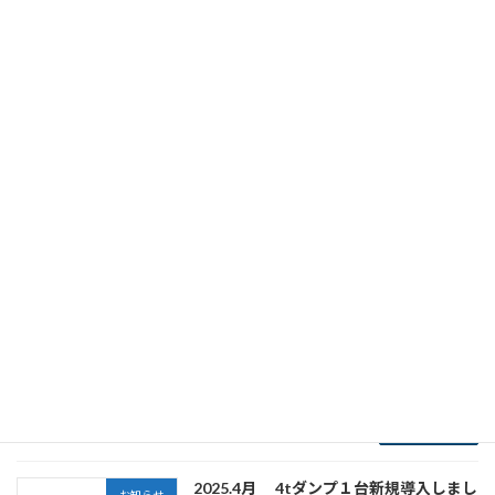
BH ・オーガ－トルク：4.5ｔ ・杭径：Φ250～
450、杭長（ｌ）：10mまで施工可能です。 ・
特徴：ラフタ－施工と比較し、クローラベース
の為、現場内移動がスムーズで […]
続きを読む
2025.05月 CAT315 油圧ショベル1台新
お知らせ
規導入しました。
2025年6月3日
続きを読む
2025.05月 10tダンプ１台新規導入しま
お知らせ
した。
2025年6月3日
続きを読む
2025.4月 4tダンプ１台新規導入しまし